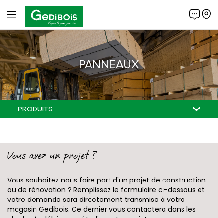
Panneau de gestion des cookies
Gedibois
PANNEAUX
PRODUITS
PANNEAUX DÉCORATIFS MÉLAMINÉS &
PANNEAUX D'ESSENCES FINES
PANNEAUX CONTREPLAQUÉS
PANNEAUX DE PROCESS
PANNEAUX COMPACTS
PANNEAUX MASSIFS
Peuplier, Twin, Combi, Peuplier, Technique...
Fibres de bois ou de cellulose
Noyer, frêne ou eucalyptus
Agglomérés, MDF, ou OSB
Lamellés collés ou 3 plis
Flexibles et résistans
STRATIFIÉS
Vous avez un projet ?
Vous souhaitez nous faire part d'un projet de construction
ou de rénovation ? Remplissez le formulaire ci-dessous et
votre demande sera directement transmise à votre
magasin Gedibois. Ce dernier vous contactera dans les