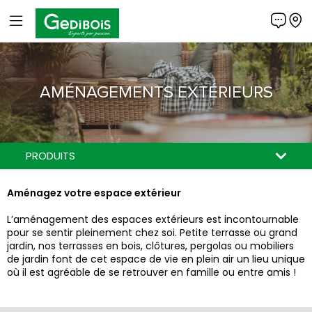
Panneau de gestion des cookies
Gedibois
AMÉNAGEMENTS EXTÉRIEURS
PRODUITS
Aménagez votre espace extérieur
L’aménagement des espaces extérieurs est incontournable
pour se sentir pleinement chez soi. Petite terrasse ou grand
jardin, nos terrasses en bois, clôtures, pergolas ou mobiliers
de jardin font de cet espace de vie en plein air un lieu unique
où il est agréable de se retrouver en famille ou entre amis !
AGENCEMENTS
BARDAGES
TERRASSES
CLÔTURES
Terrasses en bois de pays, en bois tropical...
Mobilier de jardin, décorations et bordures...
Sublimez vos murs extérieurs
Clôtures, grillages, portails...