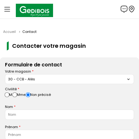
Panneau de gestion des cookies
Gedibois
Accueil
Contact
Contacter votre magasin
Formulaire de contact
Votre magasin
30 - CCB - Alès
Civilité
M.
Mme.
Non précisé
Nom
Prénom