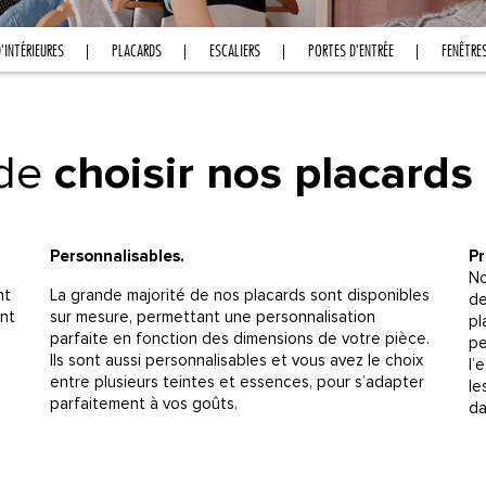
'INTÉRIEURES
PLACARDS
ESCALIERS
PORTES D'ENTRÉE
FENÊTRE
 de
choisir nos placards
Personnalisables.
Pr
No
nt
La grande majorité de nos placards sont disponibles
de
ent
sur mesure, permettant une personnalisation
pl
parfaite en fonction des dimensions de votre pièce.
pe
Ils sont aussi personnalisables et vous avez le choix
l’
entre plusieurs teintes et essences, pour s’adapter
le
parfaitement à vos goûts.
da