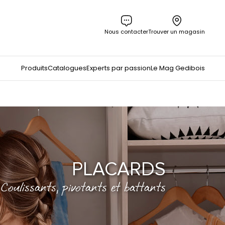
Nous contacter
Trouver un magasin
Produits
Catalogues
Experts par passion
Le Mag Gedibois
PLACARDS
Coulissants, pivotants et battants